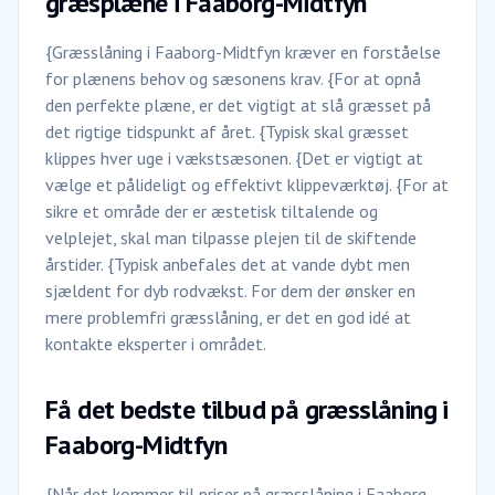
græsplæne i Faaborg-Midtfyn
{Græsslåning i Faaborg-Midtfyn kræver en forståelse
for plænens behov og sæsonens krav. {For at opnå
den perfekte plæne, er det vigtigt at slå græsset på
det rigtige tidspunkt af året. {Typisk skal græsset
klippes hver uge i vækstsæsonen. {Det er vigtigt at
vælge et pålideligt og effektivt klippeværktøj. {For at
sikre et område der er æstetisk tiltalende og
velplejet, skal man tilpasse plejen til de skiftende
årstider. {Typisk anbefales det at vande dybt men
sjældent for dyb rodvækst. For dem der ønsker en
mere problemfri græsslåning, er det en god idé at
kontakte eksperter i området.
Få det bedste tilbud på græsslåning i
Faaborg-Midtfyn
{Når det kommer til priser på græsslåning i Faaborg-