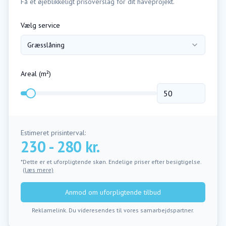
Få et øjeblikkeligt prisoverslag for dit haveprojekt.
Vælg service
Græsslåning
Areal (m²)
Estimeret prisinterval:
230 - 280 kr.
*Dette er et uforpligtende skøn. Endelige priser efter besigtigelse.
(læs mere)
Anmod om uforpligtende tilbud
Reklamelink. Du videresendes til vores samarbejdspartner.