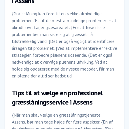
i Assens
{Græsslåning kan føre til en række almindelige
problemer. {Et af de mest almindelige problemer er at
ukrudt overtager græsarealet. {For at løse disse
problemer bør man sikre sig at græsset får
tilstrækkelig vand. {Det er også vigtigt at identificere
årsagen til problemet. {Ved at implementere effektive
strategier, forbedre plænens udseende. {Det er også
nødvendigt at overvåge plænens udvikling. Ved at
holde sig opdateret med de nyeste metoder, får man
en plæne der altid ser bedst ud.
Tips til at vælge en professionel
græsslåningsservice i Assens
{Når man skal vælge en græsslåningstjeneste i
Assens, bør man tage højde for flere aspekter. {En af
de vigtigste overvejelser er prisen på tjenesten. {Det