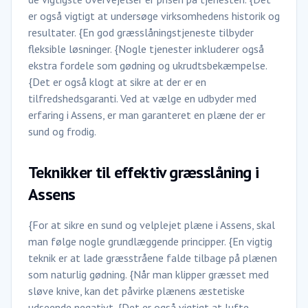
er også vigtigt at undersøge virksomhedens historik og
resultater. {En god græsslåningstjeneste tilbyder
fleksible løsninger. {Nogle tjenester inkluderer også
ekstra fordele som gødning og ukrudtsbekæmpelse.
{Det er også klogt at sikre at der er en
tilfredshedsgaranti. Ved at vælge en udbyder med
erfaring i Assens, er man garanteret en plæne der er
sund og frodig.
Teknikker til effektiv græsslåning i
Assens
{For at sikre en sund og velplejet plæne i Assens, skal
man følge nogle grundlæggende principper. {En vigtig
teknik er at lade græsstråene falde tilbage på plænen
som naturlig gødning. {Når man klipper græsset med
sløve knive, kan det påvirke plænens æstetiske
udseende negativt. {Det er også vigtigt at lufte