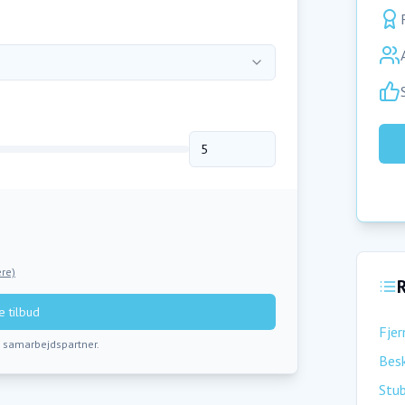
re)
R
 tilbud
Fjer
s samarbejdspartner.
Besk
Stu