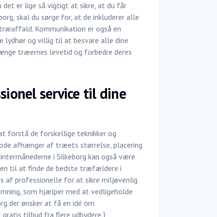
det er lige så vigtigt at sikre, at du får
borg, skal du sørge for, at de inkluderer alle
 træaffald. Kommunikation er også en
lydhør og villig til at besvare alle dine
længe træernes levetid og forbedre deres
ionel service til dine
at forstå de forskellige teknikker og
tode afhænger af træets størrelse, placering
vintermånederne i Silkeborg kan også være
en til at finde de bedste træfældere i
s af professionelle for at sikre miljøvenlig
imning, som hjælper med at vedligeholde
rg der ønsker at få en idé om
ratis tilbud fra flere udbydere.}