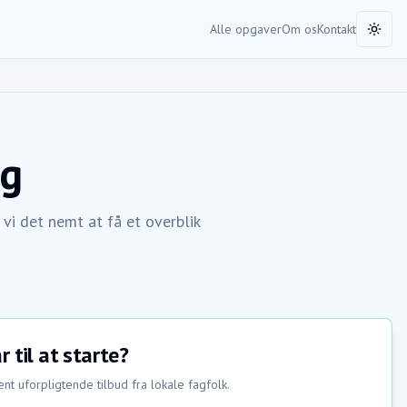
Alle opgaver
Om os
Kontakt
Toggl
rg
vi det nemt at få et overblik
r til at starte?
nt uforpligtende tilbud fra lokale fagfolk.