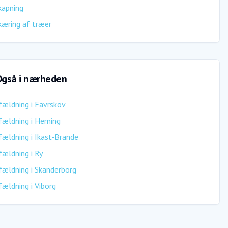
kapning
æring af træer
gså i nærheden
fældning
i
Favrskov
fældning
i
Herning
fældning
i
Ikast-Brande
fældning
i
Ry
fældning
i
Skanderborg
fældning
i
Viborg