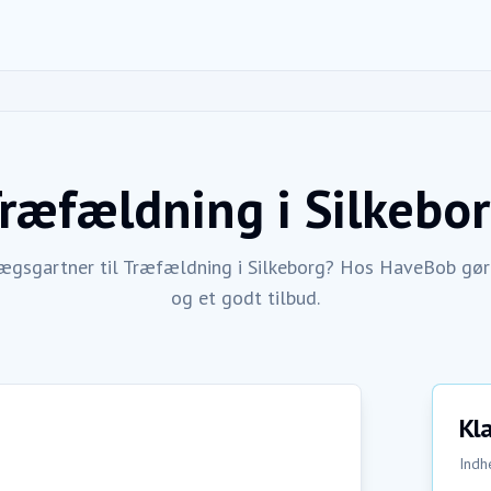
ræfældning
i
Silkebo
ægsgartner til Træfældning i Silkeborg? Hos HaveBob gør 
og et godt tilbud.
Kla
Indhe