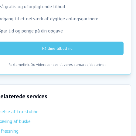
Få gratis og uforpligtende tilbud
Adgang til et netværk af dygtige anlægsgartnere
Spar tid og penge på din opgave
Få dine tilbud nu
Reklamelink. Du videresendes til vores samarbejdspartner.
elaterede services
nelse af træstubbe
æring af buske
bfræsning