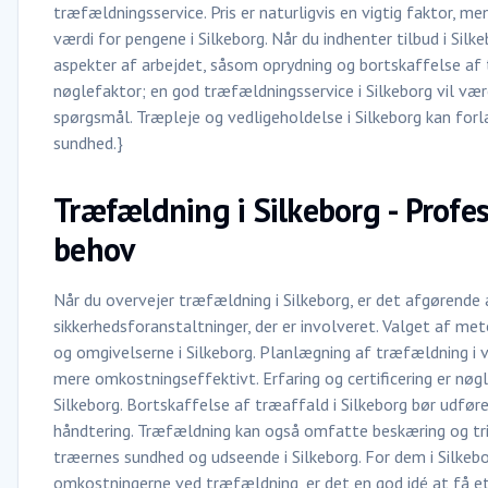
træfældningsservice. Pris er naturligvis en vigtig faktor, men 
værdi for pengene i Silkeborg. Når du indhenter tilbud i Silke
aspekter af arbejdet, såsom oprydning og bortskaffelse af
nøglefaktor; en god træfældningsservice i Silkeborg vil være 
spørgsmål. Træpleje og vedligeholdelse i Silkeborg kan for
sundhed.}
Træfældning i Silkeborg - Profess
behov
Når du overvejer træfældning i Silkeborg, er det afgørende 
sikkerhedsforanstaltninger, der er involveret. Valget af me
og omgivelserne i Silkeborg. Planlægning af træfældning i 
mere omkostningseffektivt. Erfaring og certificering er nøgl
Silkeborg. Bortskaffelse af træaffald i Silkeborg bør udføre
håndtering. Træfældning kan også omfatte beskæring og tr
træernes sundhed og udseende i Silkeborg. For dem i Silkebo
omkostningerne ved træfældning, er det en god idé at få et g