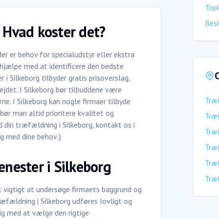
Top
Besk
- Hvad koster det?
r er behov for specialudstyr eller ekstra
n hjælpe med at identificere den bedste
O
 Silkeborg tilbyder gratis prisoverslag,
jdet. I Silkeborg bør tilbuddene være
Træ
e. I Silkeborg kan nogle firmaer tilbyde
 bør man altid prioritere kvalitet og
Træ
din træfældning i Silkeborg, kontakt os i
Træ
dig med dine behov.}
Træ
enester i Silkeborg
Træ
Træ
et vigtigt at undersøge firmaets baggrund og
træfældning i Silkeborg udføres lovligt og
dig med at vælge den rigtige