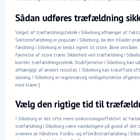
Sådan udføres træfældning sikke
Valget af træfældningsteknik i Silkeborg afhænger af fakt
Sektionsfældning er populær i Silkeborg, da den tillader præ
fældning i Silkeborg er bedst egnet til store, åbne områder. K
fjernelse af store træer. Sikkerhed ved træfældning i Silkeb
korrekt træfældningsteknik. Stubfjernelse i Silkeborg kan u
afhængigt af ønsket resultat. I Silkeborg kan træaffald oft
løsning. I Silkeborg er regelmæssig vedligeholdelse afgøren
med træer.}
Vælg den rigtige tid til træfæld
I Silkeborg er det ofte mere omkostningseffektivt at fæl
træfældning i Silkeborg være vanskeligere på grund af det 
sværere at håndtere. Forårs- og efterårstræfældning i Silk