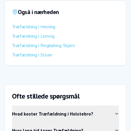
Også i nærheden
Træfældning
i
Herning
Træfældning
i
Lemvig
Træfældning
i
Ringkøbing-Skjern
Træfældning
i
Struer
Ofte stillede spørgsmål
Hvad koster Træfældning i Holstebro?
Hvor lang tid tager Træfældning?