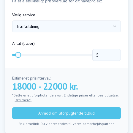
Få et øjeblikkeligt prisoverslag for dit haveprojekt.
Vælg service
Træfældning
Antal (
træer
)
Estimeret prisinterval:
18000 - 22000 kr.
*Dette er et uforpligtende skøn. Endelige priser efter besigtigelse.
(læs mere)
Anmod om uforpligtende tilbud
Reklamelink. Du videresendes til vores samarbejdspartner.