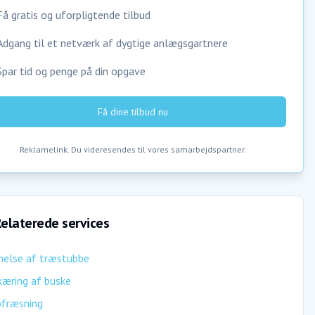
Få gratis og uforpligtende tilbud
Adgang til et netværk af dygtige anlægsgartnere
Spar tid og penge på din opgave
Få dine tilbud nu
Reklamelink. Du videresendes til vores samarbejdspartner.
elaterede services
nelse af træstubbe
æring af buske
bfræsning