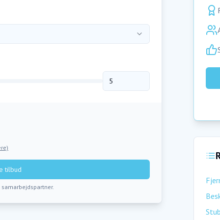
re)
R
 tilbud
Fjer
s samarbejdspartner.
Besk
Stu