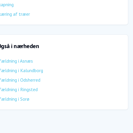
kapning
æring af træer
gså i nærheden
fældning
i
Asnæs
fældning
i
Kalundborg
fældning
i
Odsherred
fældning
i
Ringsted
fældning
i
Sorø