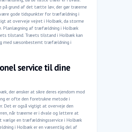
på grund af det tætte løv, der gør træerne
 være gode tidspunkter for træfældning i
tigt at overveje vejret i Holbæk, da storme
de. Planlægning af træfældning i Holbæk
ets tilstand. Træets tilstand i Holbæk kan
ing med sæsonbestemt træfældning i
nel service til dine
lbæk, der ønsker at sikre deres ejendom mod
ning er ofte den foretrukne metode i
. Det er også vigtigt at overveje den
ren, når træerne er i dvale og lettere at
t at vælge en træfældningsservice i Holbæk
ældning i Holbæk er en væsentlig del af