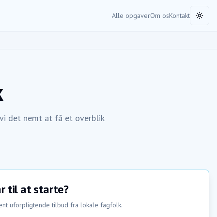
Alle opgaver
Om os
Kontakt
Toggl
k
 det nemt at få et overblik
r til at starte?
nt uforpligtende tilbud fra lokale fagfolk.