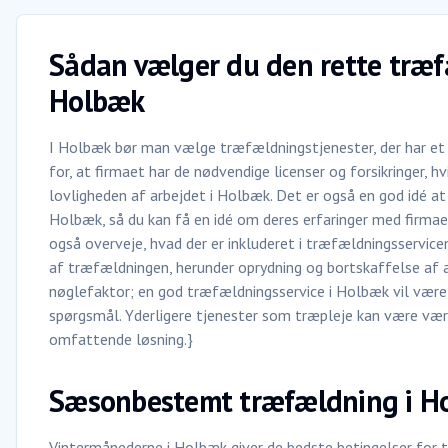
Sådan vælger du den rette træf
Holbæk
I Holbæk bør man vælge træfældningstjenester, der har e
for, at firmaet har de nødvendige licenser og forsikringer, h
lovligheden af arbejdet i Holbæk. Det er også en god idé at 
Holbæk, så du kan få en idé om deres erfaringer med firmaet
også overveje, hvad der er inkluderet i træfældningsservice
af træfældningen, herunder oprydning og bortskaffelse af 
nøglefaktor; en god træfældningsservice i Holbæk vil være ly
spørgsmål. Yderligere tjenester som træpleje kan være værd
omfattende løsning.}
Sæsonbestemt træfældning i H
Vintermånederne i Holbæk giver de bedste betingelser for tr