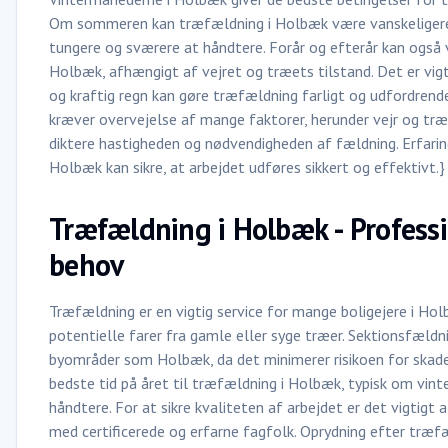
Om sommeren kan træfældning i Holbæk være vanskeligere 
tungere og sværere at håndtere. Forår og efterår kan også
Holbæk, afhængigt af vejret og træets tilstand. Det er vig
og kraftig regn kan gøre træfældning farligt og udfordren
kræver overvejelse af mange faktorer, herunder vejr og træ
diktere hastigheden og nødvendigheden af fældning. Erfar
Holbæk kan sikre, at arbejdet udføres sikkert og effektivt.}
Træfældning i Holbæk - Professio
behov
Træfældning er en vigtig service for mange boligejere i Ho
potentielle farer fra gamle eller syge træer. Sektionsfæld
byområder som Holbæk, da det minimerer risikoen for skader
bedste tid på året til træfældning i Holbæk, typisk om vinte
håndtere. For at sikre kvaliteten af arbejdet er det vigtig
med certificerede og erfarne fagfolk. Oprydning efter træf