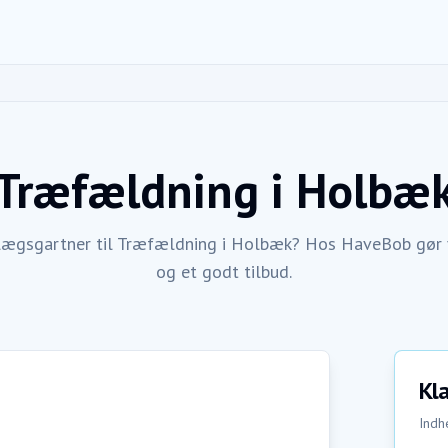
Træfældning
i
Holbæ
nlægsgartner til Træfældning i Holbæk? Hos HaveBob gør vi
og et godt tilbud.
Kla
Indhe