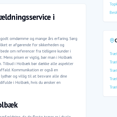
Top
Besk
ældningsservice i
t godt omdømme og mange års erfaring. Sørg
O
vilket er afgørende for sikkerheden og
bede om referencer fra tidligere kunder i
Træ
. Mens prisen er vigtig, bør man i Holbæk
Træ
n. Tilbud i Holbæk bør dække alle aspekter
affald. Kommunikation er også en
Træ
dhør og villig til at besvare alle dine
Træ
ifulde i Holbæk, hvis du ønsker en
Træ
olbæk
æfældning, da de fleste træer er i dvale.