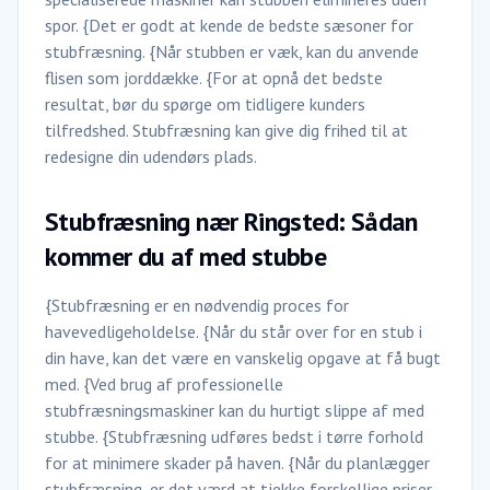
spor. {Det er godt at kende de bedste sæsoner for
stubfræsning. {Når stubben er væk, kan du anvende
flisen som jorddække. {For at opnå det bedste
resultat, bør du spørge om tidligere kunders
tilfredshed. Stubfræsning kan give dig frihed til at
redesigne din udendørs plads.
Stubfræsning nær Ringsted: Sådan
kommer du af med stubbe
{Stubfræsning er en nødvendig proces for
havevedligeholdelse. {Når du står over for en stub i
din have, kan det være en vanskelig opgave at få bugt
med. {Ved brug af professionelle
stubfræsningsmaskiner kan du hurtigt slippe af med
stubbe. {Stubfræsning udføres bedst i tørre forhold
for at minimere skader på haven. {Når du planlægger
stubfræsning, er det værd at tjekke forskellige priser