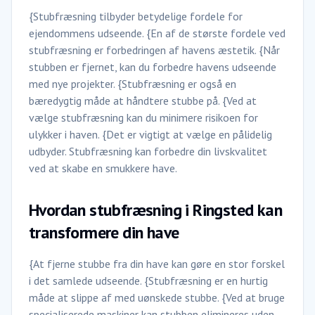
{Stubfræsning tilbyder betydelige fordele for
ejendommens udseende. {En af de største fordele ved
stubfræsning er forbedringen af havens æstetik. {Når
stubben er fjernet, kan du forbedre havens udseende
med nye projekter. {Stubfræsning er også en
bæredygtig måde at håndtere stubbe på. {Ved at
vælge stubfræsning kan du minimere risikoen for
ulykker i haven. {Det er vigtigt at vælge en pålidelig
udbyder. Stubfræsning kan forbedre din livskvalitet
ved at skabe en smukkere have.
Hvordan stubfræsning i Ringsted kan
transformere din have
{At fjerne stubbe fra din have kan gøre en stor forskel
i det samlede udseende. {Stubfræsning er en hurtig
måde at slippe af med uønskede stubbe. {Ved at bruge
specialiserede maskiner kan stubben elimineres uden