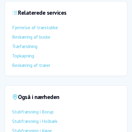
Relaterede services
Fjernelse af træstubbe
Beskæring af buske
Træfældning
Topkapning
Beskæring af træer
Også i nærheden
Stubfræsning
i
Borup
Stubfræsning
i
Holbæk
Stubfræsning
i
Køge