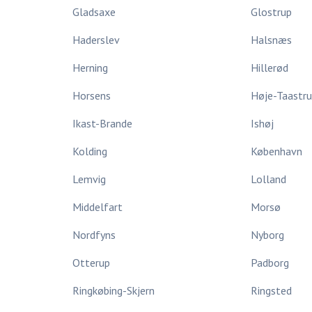
Gladsaxe
Glostrup
Haderslev
Halsnæs
Herning
Hillerød
Horsens
Høje-Taastr
Ikast-Brande
Ishøj
Kolding
København
Lemvig
Lolland
Middelfart
Morsø
Nordfyns
Nyborg
Otterup
Padborg
Ringkøbing-Skjern
Ringsted