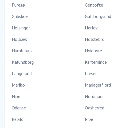
Furesø
Gentofte
Gribskov
Guldborgsund
Helsingør
Herlev
Holbæk
Holstebro
Humlebæk
Hvidovre
Kalundborg
Kerteminde
Langeland
Læsø
Maribo
Mariagerfjord
Nibe
Norddjurs
Odense
Odsherred
Rebild
Ribe