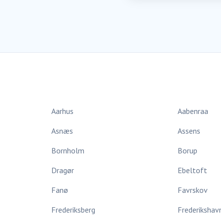
Aarhus
Aabenraa
Asnæs
Assens
Bornholm
Borup
Dragør
Ebeltoft
Fanø
Favrskov
Frederiksberg
Frederikshav