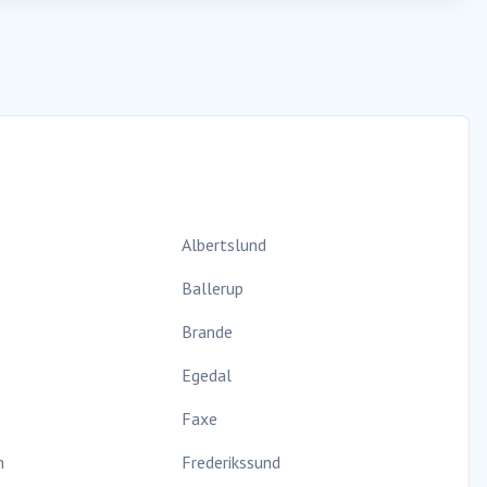
Albertslund
Ballerup
Brande
Egedal
Faxe
n
Frederikssund