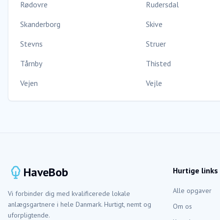
Rødovre
Rudersdal
Skanderborg
Skive
Stevns
Struer
Tårnby
Thisted
Vejen
Vejle
HaveBob
Hurtige links
Alle opgaver
Vi forbinder dig med kvalificerede lokale
anlægsgartnere i hele Danmark. Hurtigt, nemt og
Om os
uforpligtende.