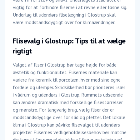
vigtig for at forhindre fliserne i at revne eller løsne sig.
Underlag til udendørs fliselægning i Glostrup skal
være modstandsdygtigt over for klimaændringer.
Flisevalg i Glostrup: Tips til at vælge
rigtigt
Valget af fliser i Glostrup bør tage højde for både
æstetik og funktionalitet. Flisernes materiale kan
variere fra keramik til porcelæn, hver med sine egne
fordele og ulemper. Skridsikkerhed bør prioriteres, især
i vådrum og udendørs i Glostrup. Rummets udseende
kan ændres dramatisk med forskellige flisestørrelser
og mønstre. For langvarig brug, vælg fliser der er
modstandsdygtige over for slid og pletter. Det lokale
klima i Glostrup kan påvirke flisevalget til udendørs
projekter. Flisernes vedligeholdelsesbehov bør matche
din livsstil for nem pleje. Valg af farve og tekstur på