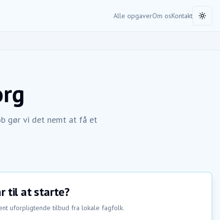
Alle opgaver
Om os
Kontakt
Toggl
org
b gør vi det nemt at få et
r til at starte?
nt uforpligtende tilbud fra lokale fagfolk.