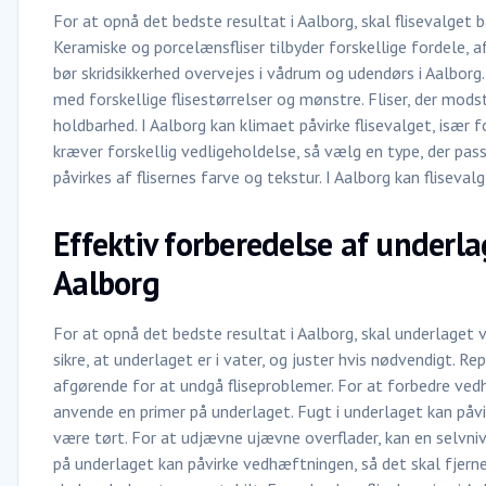
For at opnå det bedste resultat i Aalborg, skal flisevalget 
Keramiske og porcelænsfliser tilbyder forskellige fordele, a
bør skridsikkerhed overvejes i vådrum og udendørs i Aalbo
med forskellige flisestørrelser og mønstre. Fliser, der modstå
holdbarhed. I Aalborg kan klimaet påvirke flisevalget, især fo
kræver forskellig vedligeholdelse, så vælg en type, der pas
påvirkes af flisernes farve og tekstur. I Aalborg kan fliseval
Effektiv forberedelse af underlag
Aalborg
For at opnå det bedste resultat i Aalborg, skal underlaget 
sikre, at underlaget er i vater, og juster hvis nødvendigt. R
afgørende for at undgå fliseproblemer. For at forbedre ve
anvende en primer på underlaget. Fugt i underlaget kan påvir
være tørt. For at udjævne ujævne overflader, kan en selvn
på underlaget kan påvirke vedhæftningen, så det skal fjernes.