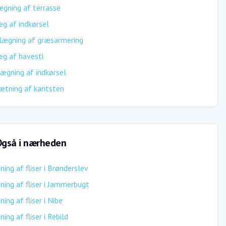
gning af terrasse
g af indkørsel
lægning af græsarmering
g af havesti
ægning af indkørsel
ætning af kantsten
gså i nærheden
ing af fliser
i
Brønderslev
ing af fliser
i
Jammerbugt
ing af fliser
i
Nibe
ing af fliser
i
Rebild