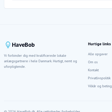
HaveBob
Hurtige links
Alle opgaver
Vi forbinder dig med kvalificerede lokale
anlægsgartnere i hele Danmark. Hurtigt, nemt og
Om os
uforpligtende.
Kontakt
Privatlivspolitik
Vilkår og beting
©
2026
HaveBob.dk. Alle rettigheder forbeholdes.