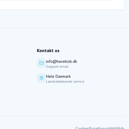
Kontakt os
info@havebob.dk
Support email
Hele Danmark
Landsdækkende service
Cookies
Privatlivspolitik
Vilkår