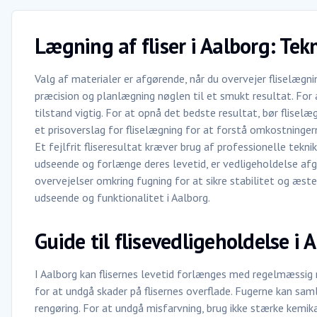
Lægning af fliser i Aalborg: Te
Valg af materialer er afgørende, når du overvejer fliselægning
præcision og planlægning nøglen til et smukt resultat. For a
tilstand vigtig. For at opnå det bedste resultat, bør flisel
et prisoverslag for fliselægning for at forstå omkostninge
Et fejlfrit fliseresultat kræver brug af professionelle tekni
udseende og forlænge deres levetid, er vedligeholdelse afg
overvejelser omkring fugning for at sikre stabilitet og æsteti
udseende og funktionalitet i Aalborg.
Guide til flisevedligeholdelse i 
I Aalborg kan flisernes levetid forlænges med regelmæssig r
for at undgå skader på flisernes overflade. Fugerne kan sa
rengøring. For at undgå misfarvning, brug ikke stærke kemika