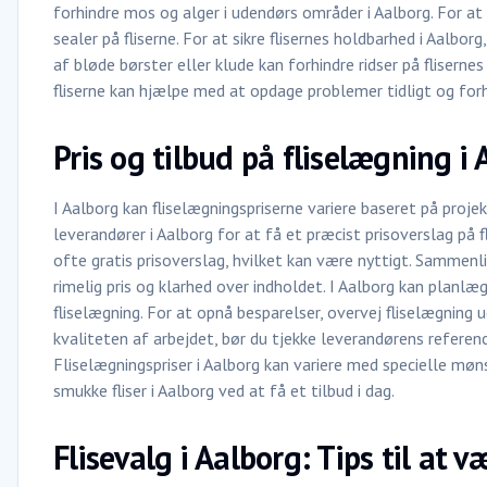
forhindre mos og alger i udendørs områder i Aalborg. For a
sealer på fliserne. For at sikre flisernes holdbarhed i Aalbor
af bløde børster eller klude kan forhindre ridser på flisern
fliserne kan hjælpe med at opdage problemer tidligt og forh
Pris og tilbud på fliselægning i
I Aalborg kan fliselægningspriserne variere baseret på proje
leverandører i Aalborg for at få et præcist prisoverslag på f
ofte gratis prisoverslag, hvilket kan være nyttigt. Sammenl
rimelig pris og klarhed over indholdet. I Aalborg kan planl
fliselægning. For at opnå besparelser, overvej fliselægning 
kvaliteten af arbejdet, bør du tjekke leverandørens referen
Fliselægningspriser i Aalborg kan variere med specielle møns
smukke fliser i Aalborg ved at få et tilbud i dag.
Flisevalg i Aalborg: Tips til at v