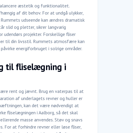
balancere æstetik og funktionalitet.
fhængig af dit behov. For at undgå ulykker,
rg. Rummets udseende kan ændres dramatisk
r slid og pletter, sikrer langvarig
r udendørs projekter. Forskellige fliser
ser til din livsstil. Rummets atmosfære kan
g påvirke energiforbruget i solrige områder.
 til fliselægning i
være rent og jævnt. Brug en vaterpas til at
eparation af underlagets revner og huller er
dhæftningen, kan det være nødvendigt at
ke fliselægningen i Aalborg, så det skal
ivellerende masse anvendes. Støv og snavs
 For at forhindre revner eller løse fliser,