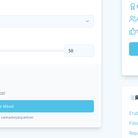
re)
R
 tilbud
Etab
s samarbejdspartner.
Flis
Repa