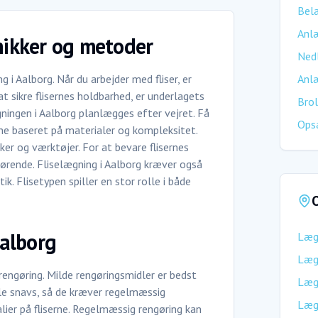
Belæ
Anlæ
knikker og metoder
Ned
 i Aalborg. Når du arbejder med fliser, er
Anlæ
t sikre flisernes holdbarhed, er underlagets
Brol
ægningen i Aalborg planlægges efter vejret. Få
Ops
rne baseret på materialer og kompleksitet.
kker og værktøjer. For at bevare flisernes
ørende. Fliselægning i Aalborg kræver også
k. Flisetypen spiller en stor rolle i både
O
Aalborg
Lægn
Lægn
engøring. Milde rengøringsmidler er bedst
Lægn
mle snavs, så de kræver regelmæssig
Lægn
lier på fliserne. Regelmæssig rengøring kan