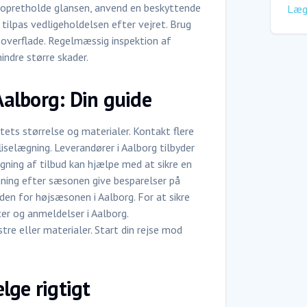
t opretholde glansen, anvend en beskyttende
Lægn
g, tilpas vedligeholdelsen efter vejret. Brug
es overflade. Regelmæssig inspektion af
indre større skader.
 Aalborg: Din guide
ktets størrelse og materialer. Kontakt flere
liselægning. Leverandører i Aalborg tilbyder
igning af tilbud kan hjælpe med at sikre en
ægning efter sæsonen give besparelser på
uden for højsæsonen i Aalborg. For at sikre
cer og anmeldelser i Aalborg.
tre eller materialer. Start din rejse mod
ælge rigtigt