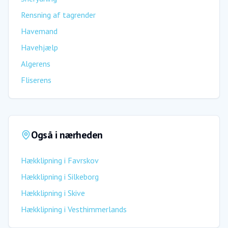
Rensning af tagrender
Havemand
Havehjælp
Algerens
Fliserens
Også i nærheden
Hækklipning
i
Favrskov
Hækklipning
i
Silkeborg
Hækklipning
i
Skive
Hækklipning
i
Vesthimmerlands