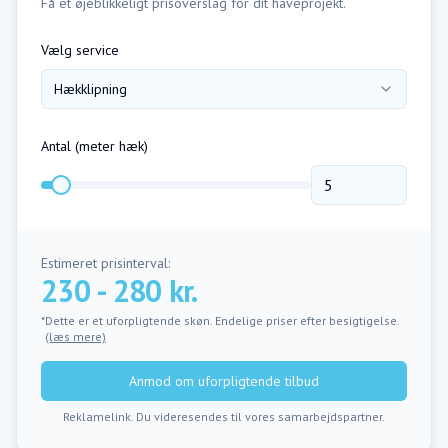
Få et øjeblikkeligt prisoverslag for dit haveprojekt.
Vælg service
Hækklipning
Antal (
meter hæk
)
Estimeret prisinterval:
230 - 280 kr.
*Dette er et uforpligtende skøn. Endelige priser efter besigtigelse.
(læs mere)
Anmod om uforpligtende tilbud
Reklamelink. Du videresendes til vores samarbejdspartner.