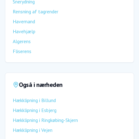
Snerydning
Rensning af tagrender
Havemand
Havehjælp
Algerens
Fliserens
Også i nærheden
Hækklipning
i
Billund
Hækklipning
i
Esbjerg
Hækklipning
i
Ringkøbing-Skjern
Hækklipning
i
Vejen