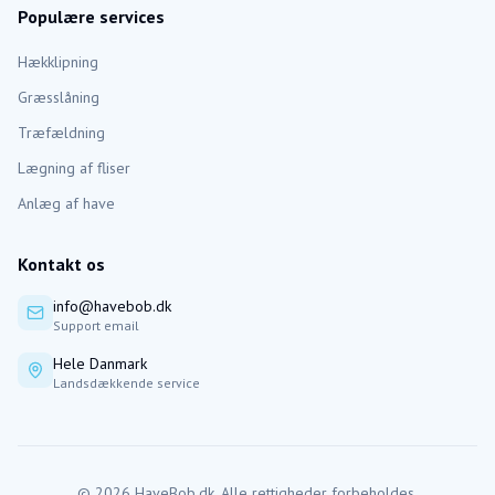
Populære services
Hækklipning
Græsslåning
Træfældning
Lægning af fliser
Anlæg af have
Kontakt os
info@havebob.dk
Support email
Hele Danmark
Landsdækkende service
©
2026
HaveBob.dk. Alle rettigheder forbeholdes.