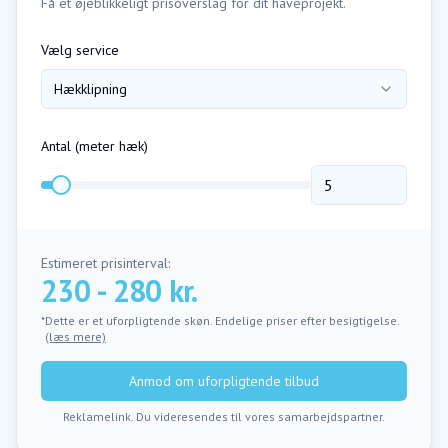
Få et øjeblikkeligt prisoverslag for dit haveprojekt.
Vælg service
Hækklipning
Antal (
meter hæk
)
Estimeret prisinterval:
230 - 280 kr.
*Dette er et uforpligtende skøn. Endelige priser efter besigtigelse.
(læs mere)
Anmod om uforpligtende tilbud
Reklamelink. Du videresendes til vores samarbejdspartner.