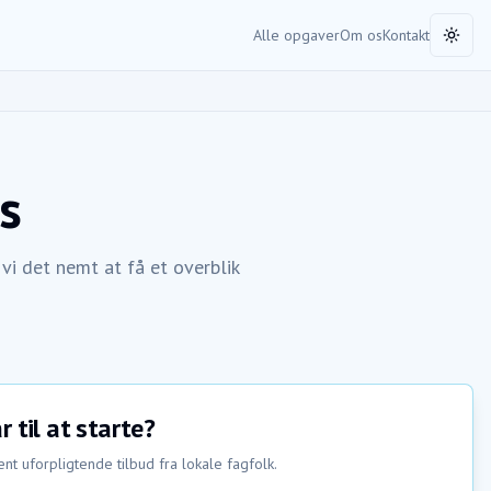
Alle opgaver
Om os
Kontakt
Toggl
s
i det nemt at få et overblik
r til at starte?
nt uforpligtende tilbud fra lokale fagfolk.