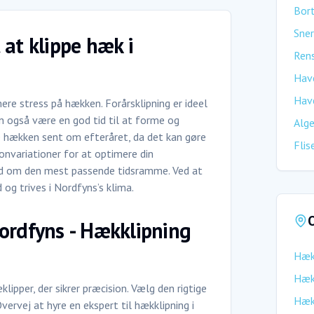
Bort
Sner
 at klippe hæk i
Rens
Hav
Hav
re stress på hækken. Forårsklipning er ideel
n også være en god tid til at forme og
Alge
 hækken sent om efteråret, da det kan gøre
Flis
onvariationer for at optimere din
e råd om den mest passende tidsramme. Ved at
 og trives i Nordfyns’s klima.
O
Nordfyns - Hækklipning
Hæk
Hæk
lipper, der sikrer præcision. Vælg den rigtige
Hæk
vervej at hyre en ekspert til hækklipning i