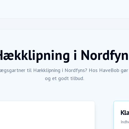
Hækklipning
i
Nordfyn
lægsgartner til Hækklipning i Nordfyns? Hos HaveBob gør v
og et godt tilbud.
Kla
Indhe