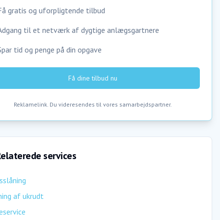
Få gratis og uforpligtende tilbud
Adgang til et netværk af dygtige anlægsgartnere
Spar tid og penge på din opgave
Få dine tilbud nu
Reklamelink. Du videresendes til vores samarbejdspartner.
elaterede services
sslåning
ing af ukrudt
eservice