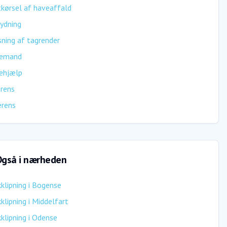
kørsel af haveaffald
ydning
ning af tagrender
emand
ehjælp
rens
erens
gså i nærheden
klipning
i
Bogense
klipning
i
Middelfart
klipning
i
Odense