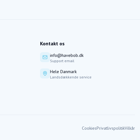
Kontakt os
info@havebob.dk
Support email
Hele Danmark
Landsdækkende service
Cookies
Privatlivspolitik
Vilkår