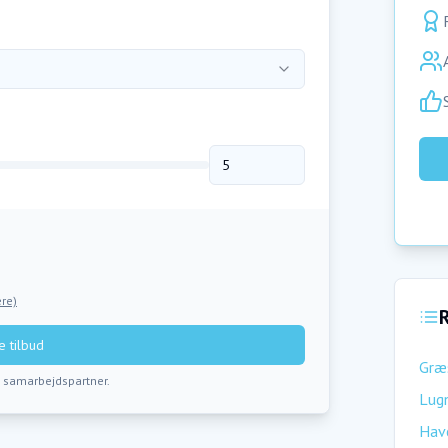
re)
R
 tilbud
Græ
s samarbejdspartner.
Lugn
Hav