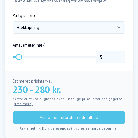
Få et øjeblikkeligt prisoverslag for dit haveprojekt.
Vælg service
Hækklipning
Antal (
meter hæk
)
Estimeret prisinterval:
230 - 280 kr.
*Dette er et uforpligtende skøn. Endelige priser efter besigtigelse.
(læs mere)
Anmod om uforpligtende tilbud
Reklamelink. Du videresendes til vores samarbejdspartner.