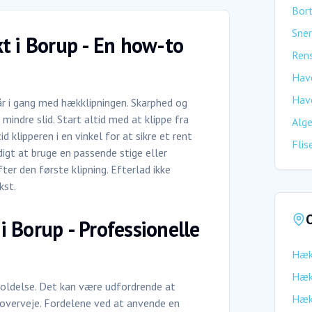
Bort
Sner
t i Borup - En how-to
Rens
Hav
Hav
år i gang med hækklipningen. Skarphed og
mindre slid. Start altid med at klippe fra
Alge
 klipperen i en vinkel for at sikre et rent
Flis
igt at bruge en passende stige eller
ter den første klipning. Efterlad ikke
kst.
O
 Borup - Professionelle
Hæk
Hæk
oldelse. Det kan være udfordrende at
Hæk
r overveje. Fordelene ved at anvende en