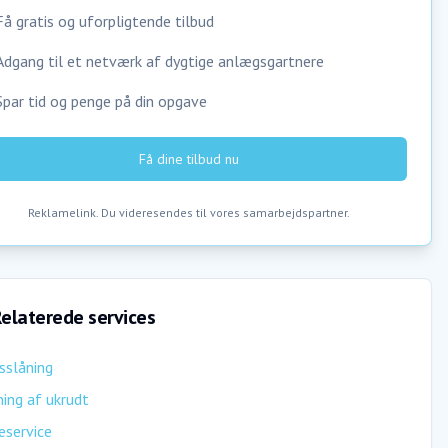
Få gratis og uforpligtende tilbud
Adgang til et netværk af dygtige anlægsgartnere
Spar tid og penge på din opgave
Få dine tilbud nu
Reklamelink. Du videresendes til vores samarbejdspartner.
elaterede services
sslåning
ing af ukrudt
eservice