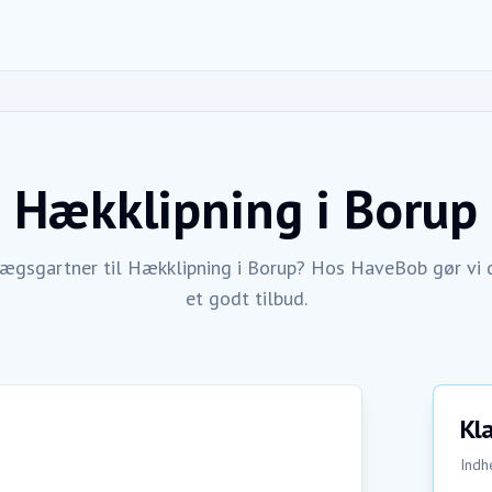
Hækklipning
i
Borup
lægsgartner til Hækklipning i Borup? Hos HaveBob gør vi d
et godt tilbud.
Kla
Indhe