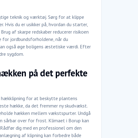
tige teknik og værktøj. Sørg for at klippe
. Hvis du er usikker på, hvordan du starter,
 Brug af skarpe redskaber reducerer risikoen
e for jordbundsforholdene, når du
 kan også øge boligens æstetiske værdi. Efter
ndre sygdom.
 hækken på det perfekte
r hækklipning for at beskytte plantens
fleste hække, da det fremmer ny skudvækst.
igeholde hækken mellem vækstspurter. Undgå
 sårbar over for frost. Klimaet i Borup kan
d. Rådfør dig med en professionel om den
lanlægning af klipning kan forbedre både