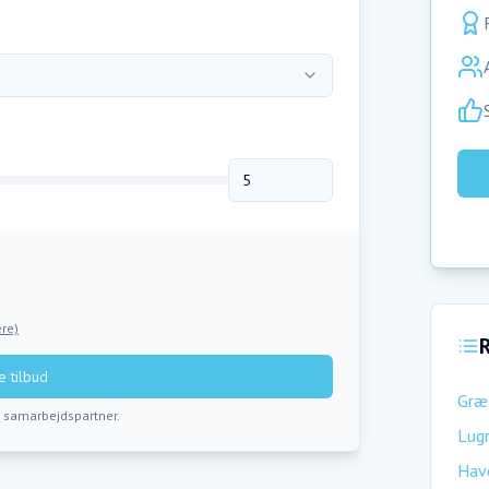
re)
R
 tilbud
Græ
s samarbejdspartner.
Lugn
Hav