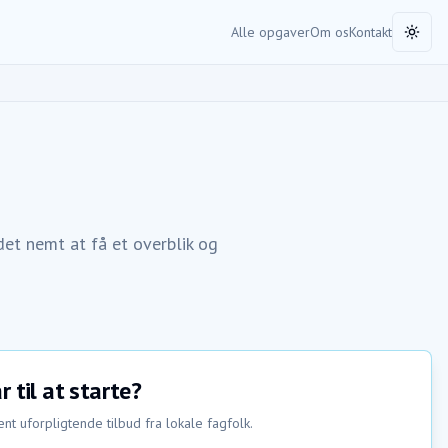
Alle opgaver
Om os
Kontakt
Toggl
et nemt at få et overblik og
r til at starte?
nt uforpligtende tilbud fra lokale fagfolk.