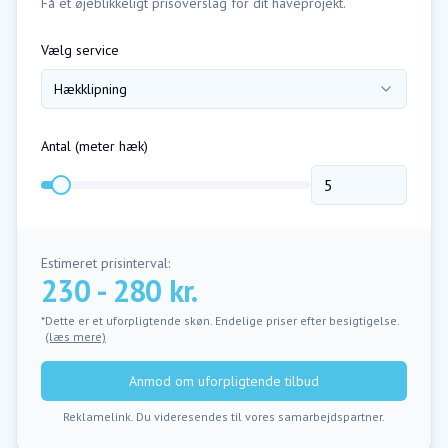
Få et øjeblikkeligt prisoverslag for dit haveprojekt.
Vælg service
Hækklipning
Antal (
meter hæk
)
Estimeret prisinterval:
230 - 280 kr.
*Dette er et uforpligtende skøn. Endelige priser efter besigtigelse.
(læs mere)
Anmod om uforpligtende tilbud
Reklamelink. Du videresendes til vores samarbejdspartner.