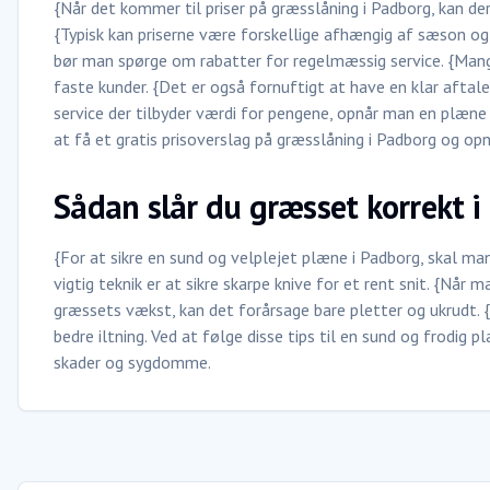
{Når det kommer til priser på græsslåning i Padborg, kan de
{Typisk kan priserne være forskellige afhængig af sæson og 
bør man spørge om rabatter for regelmæssig service. {Mang
faste kunder. {Det er også fornuftigt at have en klar aftal
service der tilbyder værdi for pengene, opnår man en plæne d
at få et gratis prisoverslag på græsslåning i Padborg og o
Sådan slår du græsset korrekt i
{For at sikre en sund og velplejet plæne i Padborg, skal ma
vigtig teknik er at sikre skarpe knive for et rent snit. {Når 
græssets vækst, kan det forårsage bare pletter og ukrudt. 
bedre iltning. Ved at følge disse tips til en sund og frodig 
skader og sygdomme.