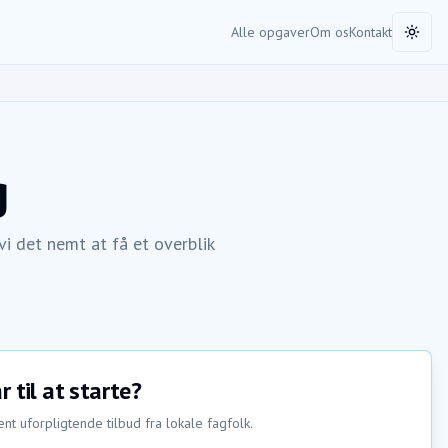
Alle opgaver
Om os
Kontakt
Toggl
g
i det nemt at få et overblik
r til at starte?
nt uforpligtende tilbud fra lokale fagfolk.