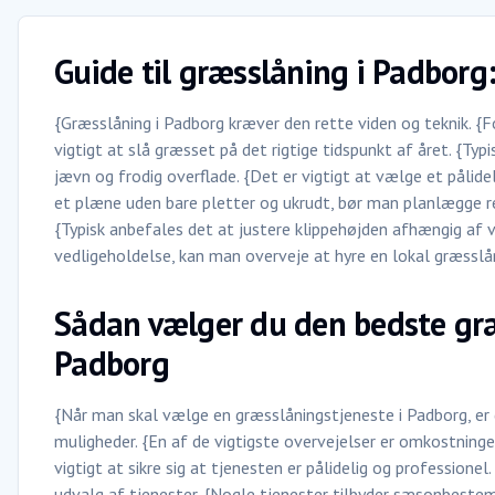
Guide til græsslåning i Padborg: 
{Græsslåning i Padborg kræver den rette viden og teknik. {F
vigtigt at slå græsset på det rigtige tidspunkt af året. {Typ
jævn og frodig overflade. {Det er vigtigt at vælge et pålidel
et plæne uden bare pletter og ukrudt, bør man planlægge r
{Typisk anbefales det at justere klippehøjden afhængig af v
vedligeholdelse, kan man overveje at hyre en lokal græsslå
Sådan vælger du den bedste græ
Padborg
{Når man skal vælge en græsslåningstjeneste i Padborg, er 
muligheder. {En af de vigtigste overvejelser er omkostning
vigtigt at sikre sig at tjenesten er pålidelig og professione
udvalg af tjenester. {Nogle tjenester tilbyder sæsonbestem