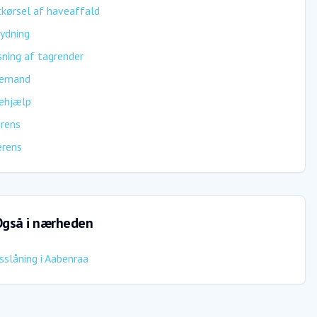
kørsel af haveaffald
ydning
ning af tagrender
emand
ehjælp
rens
erens
gså i nærheden
sslåning
i
Aabenraa