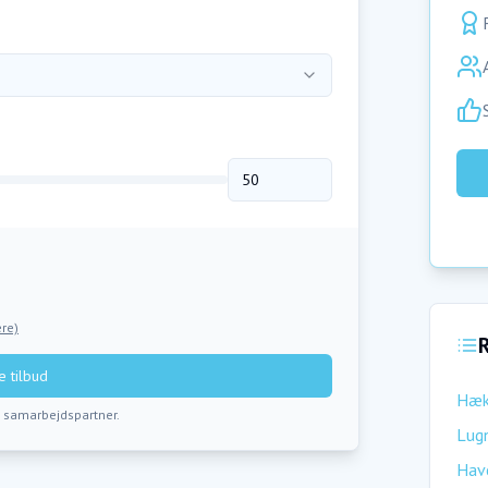
re)
R
 tilbud
Hæk
s samarbejdspartner.
Lugn
Hav