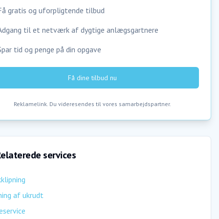
Få gratis og uforpligtende tilbud
Adgang til et netværk af dygtige anlægsgartnere
Spar tid og penge på din opgave
Få dine tilbud nu
Reklamelink. Du videresendes til vores samarbejdspartner.
elaterede services
klipning
ing af ukrudt
eservice