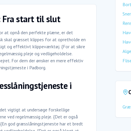
Bort
Sner
Fra start til slut
Rens
or at opnå den perfekte plæne, er det
Hav
isk skal græsset klippes for at opretholde en
Hav
igt og effektivt klippeværktøj. {For at sikre
Alge
egelmæssig pleje og vedligeholdelse.
ejret. For dem der ønsker en mere effektiv
Flis
ningstjeneste i Padborg.
sslåningstjeneste i
O
Græ
det vigtigt at undersøge forskellige
erne ved regelmæssig pleje. {Det er også
l. {En god græsslåningstjeneste har et bredt
t vedligeholdelse. {Det er også klogt at