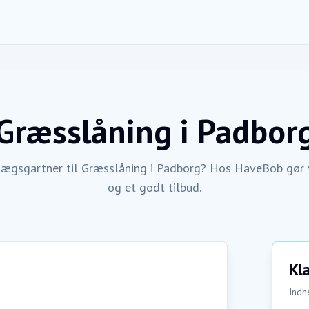
Græsslåning
i
Padbor
lægsgartner til Græsslåning i Padborg? Hos HaveBob gør v
og et godt tilbud.
Kla
Indhe