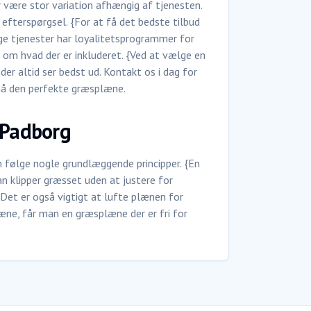
r være stor variation afhængig af tjenesten.
efterspørgsel. {For at få det bedste tilbud
e tjenester har loyalitetsprogrammer for
e om hvad der er inkluderet. {Ved at vælge en
er altid ser bedst ud. Kontakt os i dag for
pnå den perfekte græsplæne.
 Padborg
n følge nogle grundlæggende principper. {En
man klipper græsset uden at justere for
{Det er også vigtigt at lufte plænen for
plæne, får man en græsplæne der er fri for