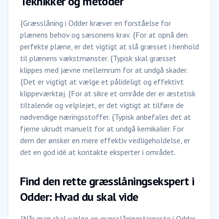
Teknikker og metoder
{Græsslåning i Odder kræver en forståelse for
plænens behov og sæsonens krav. {For at opnå den
perfekte plæne, er det vigtigt at slå græsset i henhold
til plænens vækstmønster. {Typisk skal græsset
klippes med jævne mellemrum for at undgå skader.
{Det er vigtigt at vælge et pålideligt og effektivt
klippeværktøj. {For at sikre et område der er æstetisk
tiltalende og velplejet, er det vigtigt at tilføre de
nødvendige næringsstoffer. {Typisk anbefales det at
fjerne ukrudt manuelt for at undgå kemikalier. For
dem der ønsker en mere effektiv vedligeholdelse, er
det en god idé at kontakte eksperter i området.
Find den rette græsslåningsekspert i
Odder: Hvad du skal vide
{Når man skal vælge en græsslåningstjeneste i Odder,