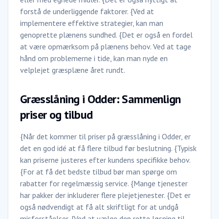
forstå de underliggende faktorer. {Ved at
implementere effektive strategier, kan man
genoprette plænens sundhed. {Det er også en fordel
at være opmærksom på plænens behov. Ved at tage
hånd om problemerne i tide, kan man nyde en
velplejet græsplæne året rundt.
Græsslåning i Odder: Sammenlign
priser og tilbud
{Når det kommer til priser på græsslåning i Odder, er
det en god idé at få flere tilbud før beslutning. {Typisk
kan priserne justeres efter kundens specifikke behov.
{For at få det bedste tilbud bør man spørge om
rabatter for regelmæssig service. {Mange tjenester
har pakker der inkluderer flere plejetjenester. {Det er
også nødvendigt at få alt skriftligt for at undgå
misforståelser. {Ved at vælge den rette løsning til