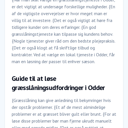
er det vigtigt at undersøge forskellige muligheder. {En
af de vigtigste overvejelser er hvor meget man er
villig til at investere. {Det er også vigtigt at høre fra
tidligere kunder om deres erfaringer. {En god
græsslåningstjeneste kan tilpasse sig kundens behov.
{Nogle tjenester giver råd om den bedste plejepraksis.
{Det er også klogt at få skriftlige tilbud og
kontrakter. Ved at vælge en lokal tjeneste i Odder, får
man en løsning der passer til enhver sæson.
Guide til at løse
græsslåningsudfordringer i Odder
{Græsslåning kan give anledning til bekymringer hvis
der opstår problemer. {Et af de mest almindelige
problemer er at græsset bliver gult eller brunt. {For at
løse disse problemer bør man fjerne ukrudt manuelt
eller med egnede midler. {Det er også nyttigt at