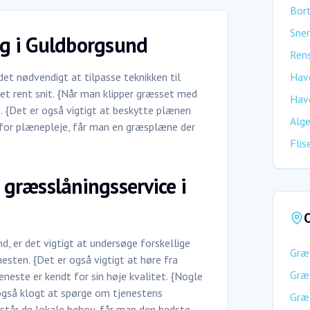
Bort
Sner
ing i Guldborgsund
Rens
det nødvendigt at tilpasse teknikken til
Hav
r et rent snit. {Når man klipper græsset med
Hav
e. {Det er også vigtigt at beskytte plænen
Alge
 for plænepleje, får man en græsplæne der
Flis
l græsslåningsservice i
O
, er det vigtigt at undersøge forskellige
Græ
nesten. {Det er også vigtigt at høre fra
Græ
eneste er kendt for sin høje kvalitet. {Nogle
også klogt at spørge om tjenestens
Græ
orstår de lokale behov, får man den bedste