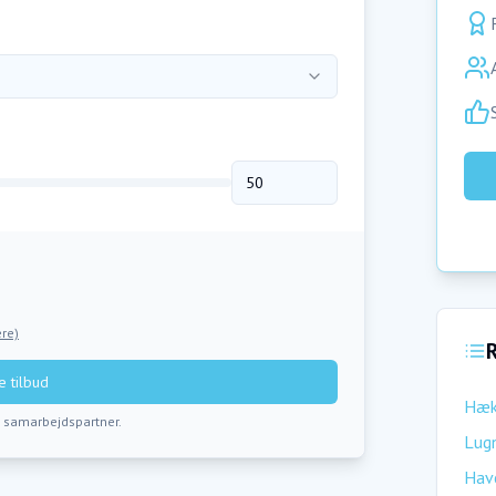
re)
R
 tilbud
Hæk
s samarbejdspartner.
Lugn
Hav