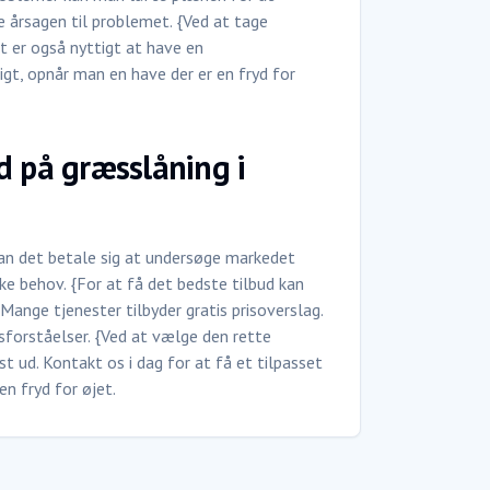
re årsagen til problemet. {Ved at tage
et er også nyttigt at have en
gt, opnår man en have der er en fryd for
d på græsslåning i
kan det betale sig at undersøge markedet
kke behov. {For at få det bedste tilbud kan
nge tjenester tilbyder gratis prisoverslag.
isforståelser. {Ved at vælge den rette
st ud. Kontakt os i dag for at få et tilpasset
n fryd for øjet.