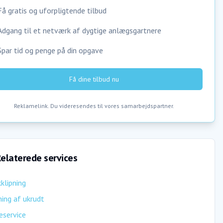
Få gratis og uforpligtende tilbud
Adgang til et netværk af dygtige anlægsgartnere
Spar tid og penge på din opgave
Få dine tilbud nu
Reklamelink. Du videresendes til vores samarbejdspartner.
elaterede services
klipning
ing af ukrudt
eservice