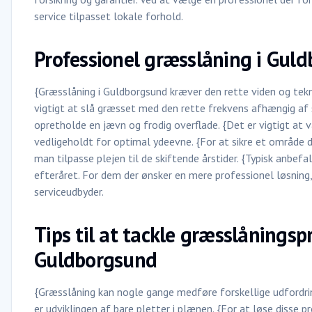
service tilpasset lokale forhold.
Professionel græsslåning i Guld
{Græsslåning i Guldborgsund kræver den rette viden og tekn
vigtigt at slå græsset med den rette frekvens afhængig af 
opretholde en jævn og frodig overflade. {Det er vigtigt at
vedligeholdt for optimal ydeevne. {For at sikre et område d
man tilpasse plejen til de skiftende årstider. {Typisk anbe
efteråret. For dem der ønsker en mere professionel løsning,
serviceudbyder.
Tips til at tackle græsslåningsp
Guldborgsund
{Græsslåning kan nogle gange medføre forskellige udfordri
er udviklingen af bare pletter i plænen. {For at løse disse