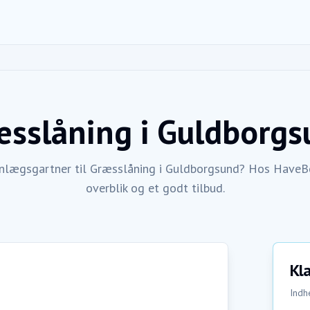
æsslåning
i
Guldborgs
anlægsgartner til Græsslåning i Guldborgsund? Hos HaveBo
overblik og et godt tilbud.
Kla
Indhe