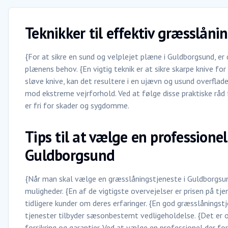
Teknikker til effektiv græsslån
{For at sikre en sund og velplejet plæne i Guldborgsund, er 
plænens behov. {En vigtig teknik er at sikre skarpe knive fo
sløve knive, kan det resultere i en ujævn og usund overflad
mod ekstreme vejrforhold. Ved at følge disse praktiske råd
er fri for skader og sygdomme.
Tips til at vælge en professione
Guldborgsund
{Når man skal vælge en græsslåningstjeneste i Guldborgsund
muligheder. {En af de vigtigste overvejelser er prisen på tje
tidligere kunder om deres erfaringer. {En god græsslåningstj
tjenester tilbyder sæsonbestemt vedligeholdelse. {Det er 
forsikring og garantier. Ved at vælge en professionel der f