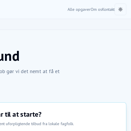
Alle opgaver
Om os
Kontakt
Toggl
und
b gør vi det nemt at få et
r til at starte?
nt uforpligtende tilbud fra lokale fagfolk.