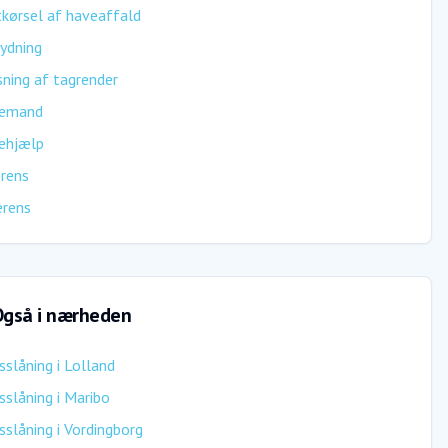
kørsel af haveaffald
ydning
ning af tagrender
emand
ehjælp
rens
erens
gså i nærheden
sslåning
i
Lolland
sslåning
i
Maribo
sslåning
i
Vordingborg