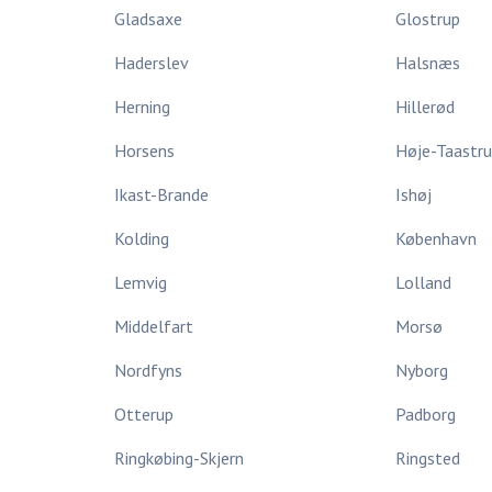
Gladsaxe
Glostrup
Haderslev
Halsnæs
Herning
Hillerød
Horsens
Høje-Taastr
Ikast-Brande
Ishøj
Kolding
København
Lemvig
Lolland
Middelfart
Morsø
Nordfyns
Nyborg
Otterup
Padborg
Ringkøbing-Skjern
Ringsted