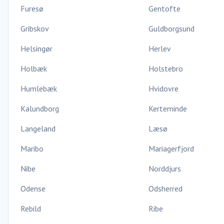
Furesø
Gentofte
Gribskov
Guldborgsund
Helsingør
Herlev
Holbæk
Holstebro
Humlebæk
Hvidovre
Kalundborg
Kerteminde
Langeland
Læsø
Maribo
Mariagerfjord
Nibe
Norddjurs
Odense
Odsherred
Rebild
Ribe