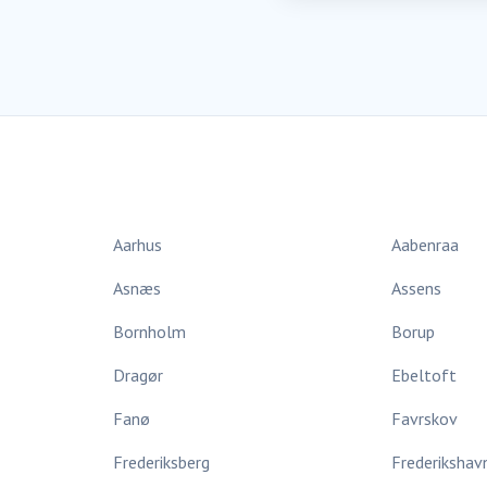
Aarhus
Aabenraa
Asnæs
Assens
Bornholm
Borup
Dragør
Ebeltoft
Fanø
Favrskov
Frederiksberg
Frederikshav