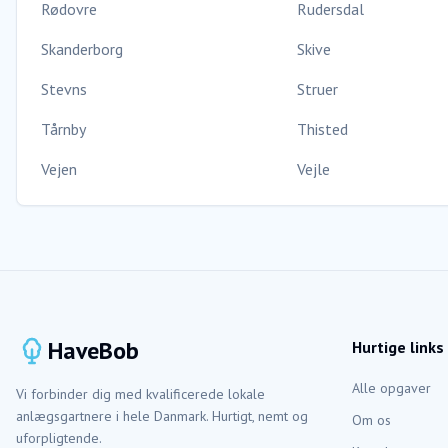
Rødovre
Rudersdal
Skanderborg
Skive
Stevns
Struer
Tårnby
Thisted
Vejen
Vejle
HaveBob
Hurtige links
Alle opgaver
Vi forbinder dig med kvalificerede lokale
anlægsgartnere i hele Danmark. Hurtigt, nemt og
Om os
uforpligtende.