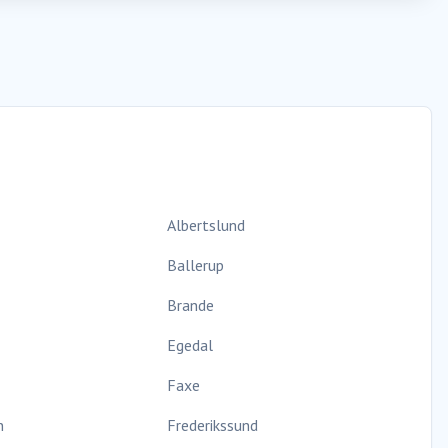
Albertslund
Ballerup
Brande
Egedal
Faxe
n
Frederikssund