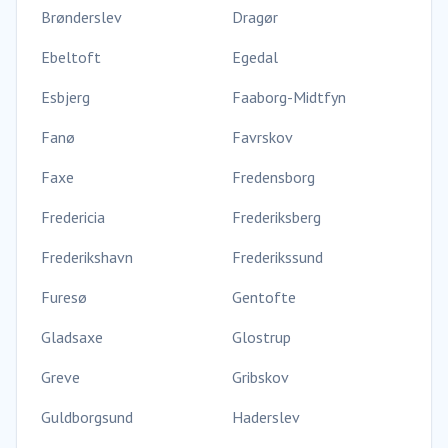
Brønderslev
Dragør
Ebeltoft
Egedal
Esbjerg
Faaborg-Midtfyn
Fanø
Favrskov
Faxe
Fredensborg
Fredericia
Frederiksberg
Frederikshavn
Frederikssund
Furesø
Gentofte
Gladsaxe
Glostrup
Greve
Gribskov
Guldborgsund
Haderslev