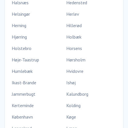
Halsnæs
Hedensted
Helsingør
Herlev
Herning
Hillerød
Hjørring
Holbæk
Holstebro
Horsens
Høje-Taastrup
Hørsholm
Humlebæk
Hvidovre
Ikast-Brande
Ishøj
Jammerbugt
Kalundborg
Kerteminde
Kolding
København
Køge