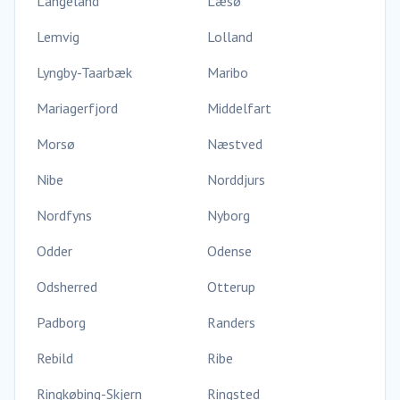
Langeland
Læsø
Lemvig
Lolland
Lyngby-Taarbæk
Maribo
Mariagerfjord
Middelfart
Morsø
Næstved
Nibe
Norddjurs
Nordfyns
Nyborg
Odder
Odense
Odsherred
Otterup
Padborg
Randers
Rebild
Ribe
Ringkøbing-Skjern
Ringsted