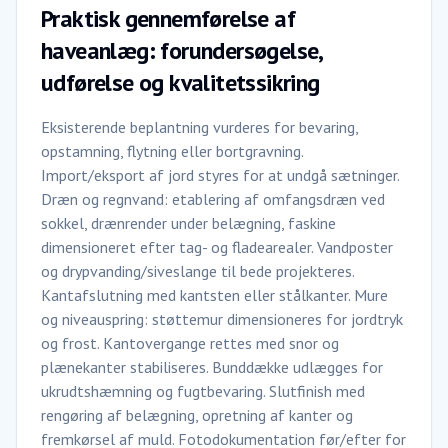
Praktisk gennemførelse af
haveanlæg: forundersøgelse,
udførelse og kvalitetssikring
Eksisterende beplantning vurderes for bevaring,
opstamning, flytning eller bortgravning.
Import/eksport af jord styres for at undgå sætninger.
Dræn og regnvand: etablering af omfangsdræn ved
sokkel, drænrender under belægning, faskine
dimensioneret efter tag- og fladearealer. Vandposter
og drypvanding/siveslange til bede projekteres.
Kantafslutning med kantsten eller stålkanter. Mure
og niveauspring: støttemur dimensioneres for jordtryk
og frost. Kantovergange rettes med snor og
plænekanter stabiliseres. Bunddække udlægges for
ukrudtshæmning og fugtbevaring. Slutfinish med
rengøring af belægning, opretning af kanter og
fremkørsel af muld. Fotodokumentation før/efter for