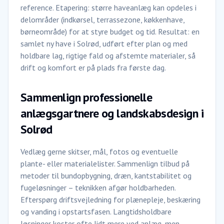
reference. Etapering: større haveanlæg kan opdeles i
delområder (indkørsel, terrassezone, køkkenhave,
børneområde) for at styre budget og tid. Resultat: en
samlet ny have i Solrød, udført efter plan og med
holdbare lag, rigtige fald og afstemte materialer, så
drift og komfort er på plads fra første dag.
Sammenlign professionelle
anlægsgartnere og landskabsdesign i
Solrød
Vedlæg gerne skitser, mål, fotos og eventuelle
plante- eller materialelister. Sammenlign tilbud på
metoder til bundopbygning, dræn, kantstabilitet og
fugeløsninger – teknikken afgør holdbarheden.
Efterspørg driftsvejledning for plænepleje, beskæring
og vanding i opstartsfasen. Langtidsholdbare
løsninger koster ofte lidt mere ved anlæg, men