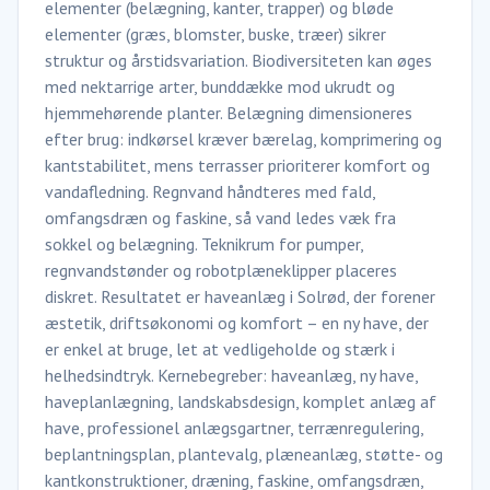
elementer (belægning, kanter, trapper) og bløde
elementer (græs, blomster, buske, træer) sikrer
struktur og årstidsvariation. Biodiversiteten kan øges
med nektarrige arter, bunddække mod ukrudt og
hjemmehørende planter. Belægning dimensioneres
efter brug: indkørsel kræver bærelag, komprimering og
kantstabilitet, mens terrasser prioriterer komfort og
vandafledning. Regnvand håndteres med fald,
omfangsdræn og faskine, så vand ledes væk fra
sokkel og belægning. Teknikrum for pumper,
regnvandstønder og robotplæneklipper placeres
diskret. Resultatet er haveanlæg i Solrød, der forener
æstetik, driftsøkonomi og komfort – en ny have, der
er enkel at bruge, let at vedligeholde og stærk i
helhedsindtryk. Kernebegreber: haveanlæg, ny have,
haveplanlægning, landskabsdesign, komplet anlæg af
have, professionel anlægsgartner, terrænregulering,
beplantningsplan, plantevalg, plæneanlæg, støtte- og
kantkonstruktioner, dræning, faskine, omfangsdræn,