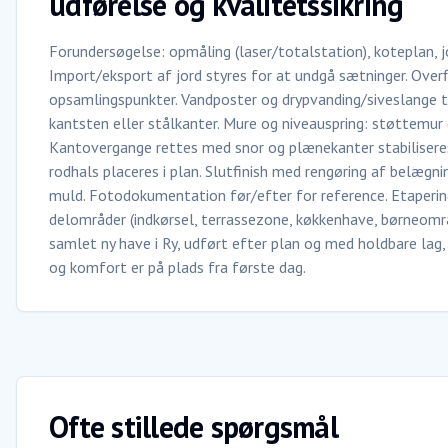
udførelse og kvalitetssikring
Forundersøgelse: opmåling (laser/totalstation), koteplan, 
Import/eksport af jord styres for at undgå sætninger. Ove
opsamlingspunkter. Vandposter og drypvanding/siveslange t
kantsten eller stålkanter. Mure og niveauspring: støttemur 
Kantovergange rettes med snor og plænekanter stabiliseres
rodhals placeres i plan. Slutfinish med rengøring af belægni
muld. Fotodokumentation før/efter for reference. Etaperin
delområder (indkørsel, terrassezone, køkkenhave, børneområ
samlet ny have i Ry, udført efter plan og med holdbare lag, 
og komfort er på plads fra første dag.
Ofte stillede spørgsmål