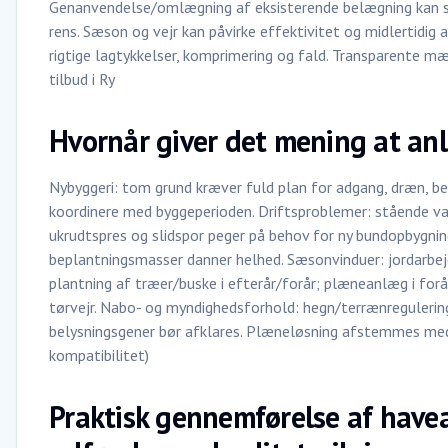
Genanvendelse/omlægning af eksisterende belægning kan 
rens. Sæson og vejr kan påvirke effektivitet og midlertidi
rigtige lagtykkelser, komprimering og fald. Transparente mæn
tilbud i Ry
Hvornår giver det mening at an
Nybyggeri: tom grund kræver fuld plan for adgang, dræn, be
koordinere med byggeperioden. Driftsproblemer: stående va
ukrudtspres og slidspor peger på behov for ny bundopbygning
beplantningsmasser danner helhed. Sæsonvinduer: jordarbe
plantning af træer/buske i efterår/forår; plæneanlæg i fo
tørvejr. Nabo- og myndighedsforhold: hegn/terrænregulerin
belysningsgener bør afklares. Plæneløsning afstemmes med 
kompatibilitet)
Praktisk gennemførelse af have