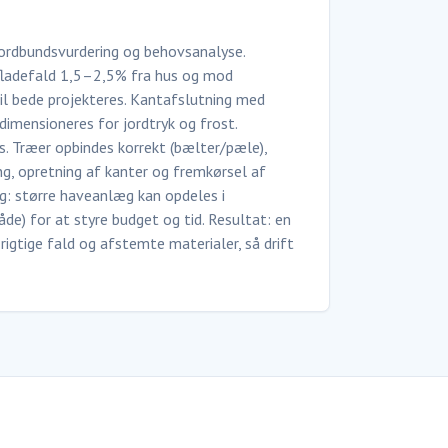
jordbundsvurdering og behovsanalyse.
rfladefald 1,5–2,5% fra hus og mod
il bede projekteres. Kantafslutning med
dimensioneres for jordtryk og frost.
. Træer opbindes korrekt (bælter/pæle),
ng, opretning af kanter og fremkørsel af
g: større haveanlæg kan opdeles i
de) for at styre budget og tid. Resultat: en
rigtige fald og afstemte materialer, så drift