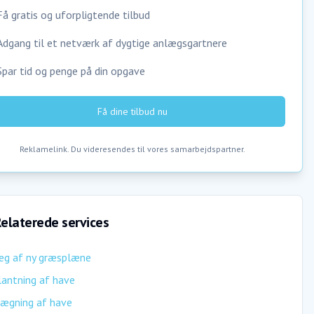
Få gratis og uforpligtende tilbud
Adgang til et netværk af dygtige anlægsgartnere
Spar tid og penge på din opgave
Få dine tilbud nu
Reklamelink. Du videresendes til vores samarbejdspartner.
elaterede services
æg af ny græsplæne
antning af have
ægning af have