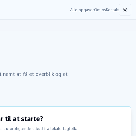
Alle opgaver
Om os
Kontakt
Toggl
 nemt at få et overblik og et
r til at starte?
nt uforpligtende tilbud fra lokale fagfolk.