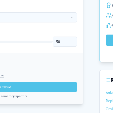
re)
R
 tilbud
Anl
s samarbejdspartner.
Bepl
Oml