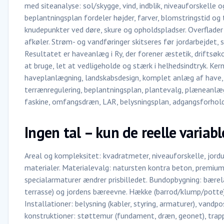
med siteanalyse: sol/skygge, vind, indblik, niveauforskelle o
beplantningsplan fordeler højder, farver, blomstringstid og
knudepunkter ved døre, skure og opholdspladser. Overflader 
afkøler. Strøm- og vandføringer skitseres før jordarbejdet, s
Resultatet er haveanlæg i Ry, der forener æstetik, driftsøk
at bruge, let at vedligeholde og stærk i helhedsindtryk. Ke
haveplanlægning, landskabsdesign, komplet anlæg af have,
terrænregulering, beplantningsplan, plantevalg, plæneanlæg
faskine, omfangsdræn, LAR, belysningsplan, adgangsforhold,
Ingen tal – kun de reelle variab
Areal og kompleksitet: kvadratmeter, niveauforskelle, jord
materialer. Materialevalg: natursten kontra beton, premium
specialarmaturer ændrer prisbilledet. Bundopbygning: bærela
terrasse) og jordens bæreevne. Hække (barrod/klump/potte) va
Installationer: belysning (kabler, styring, armaturer), vandp
konstruktioner: støttemur (fundament, dræn, geonet), trapp