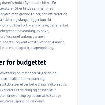
g drænforhold i Ry’s lokale klima. En
 teksturer. Stier binds sammen med
brydes med grønne felter, der infiltrerer og
å kabler og slanger ligger korrekt.
onomi og komfort – en ny have, der er enkel
rnebegreber: haveanlæg, ny have,
 professionel anlægsgartner,
, støtte- og kantkonstruktioner, dræning,
 materialelogistik, etapeopdeling.
ler for budgettet
udskiftning og mængder styrer tid og
 træ, stålkant, armaturer og
gstykkelser efter belastning (indkørsel vs.
rierer i etablering og prisstruktur.
oster, drypvanding og automatik. Særlige
er, niveauspring og rækværk.