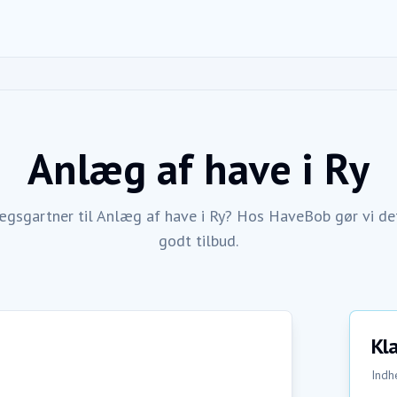
Anlæg af have
i
Ry
ægsgartner til Anlæg af have i Ry? Hos HaveBob gør vi det
godt tilbud.
Kla
Indhe