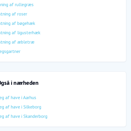
ing af rullegræs
tning af roser
ntning af bøgehæk
tning af ligusterhæk
tning af æbletræ
ægsgartner
gså i nærheden
æg af have
i
Aarhus
æg af have
i
Silkeborg
æg af have
i
Skanderborg