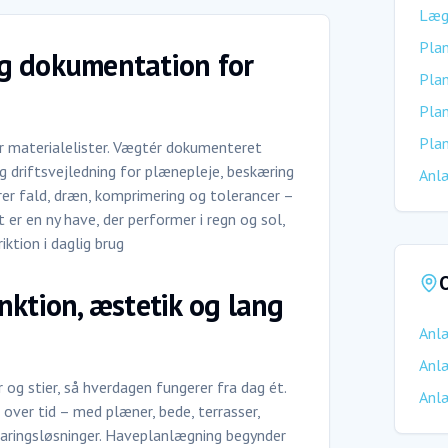
Lægn
Plan
 og dokumentation for
Pla
Plan
Plan
er materialelister. Vægtér dokumenteret
rg driftsvejledning for plænepleje, beskæring
Anl
erer fald, dræn, komprimering og tolerancer –
t er en ny have, der performer i regn og sol,
ktion i daglig brug
O
nktion, æstetik og lang
Anl
Anl
og stier, så hverdagen fungerer fra dag ét.
Anl
 over tid – med plæner, bede, terrasser,
aringsløsninger. Haveplanlægning begynder