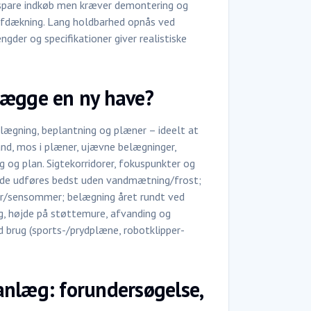
spare indkøb men kræver demontering og
g afdækning. Lang holdbarhed opnås ved
gder og specifikationer giver realistiske
lægge en ny have?
lægning, beplantning og plæner – ideelt at
nd, mos i plæner, ujævne belægninger,
 og plan. Sigtekorridorer, fokuspunkter og
jde udføres bedst uden vandmætning/frost;
rår/sensommer; belægning året rundt ved
g, højde på støttemure, afvanding og
brug (sports-/prydplæne, robotklipper-
anlæg: forundersøgelse,