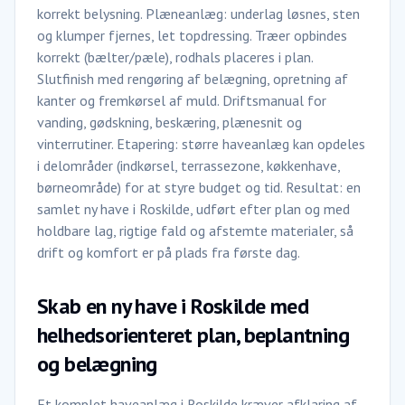
korrekt belysning. Plæneanlæg: underlag løsnes, sten
og klumper fjernes, let topdressing. Træer opbindes
korrekt (bælter/pæle), rodhals placeres i plan.
Slutfinish med rengøring af belægning, opretning af
kanter og fremkørsel af muld. Driftsmanual for
vanding, gødskning, beskæring, plænesnit og
vinterrutiner. Etapering: større haveanlæg kan opdeles
i delområder (indkørsel, terrassezone, køkkenhave,
børneområde) for at styre budget og tid. Resultat: en
samlet ny have i Roskilde, udført efter plan og med
holdbare lag, rigtige fald og afstemte materialer, så
drift og komfort er på plads fra første dag.
Skab en ny have i Roskilde med
helhedsorienteret plan, beplantning
og belægning
Et komplet haveanlæg i Roskilde kræver afklaring af