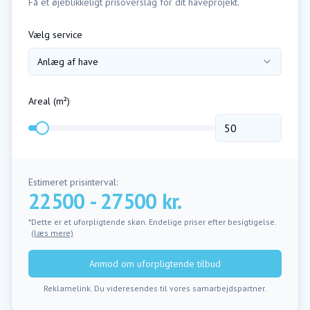
Få et øjeblikkeligt prisoverslag for dit haveprojekt.
Vælg service
Anlæg af have
Areal (m²)
Estimeret prisinterval:
22500 - 27500 kr.
*Dette er et uforpligtende skøn. Endelige priser efter besigtigelse.
(læs mere)
Anmod om uforpligtende tilbud
Reklamelink. Du videresendes til vores samarbejdspartner.