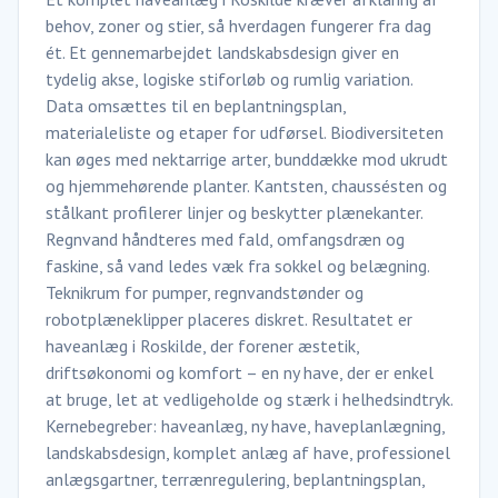
behov, zoner og stier, så hverdagen fungerer fra dag
ét. Et gennemarbejdet landskabsdesign giver en
tydelig akse, logiske stiforløb og rumlig variation.
Data omsættes til en beplantningsplan,
materialeliste og etaper for udførsel. Biodiversiteten
kan øges med nektarrige arter, bunddække mod ukrudt
og hjemmehørende planter. Kantsten, chaussésten og
stålkant profilerer linjer og beskytter plænekanter.
Regnvand håndteres med fald, omfangsdræn og
faskine, så vand ledes væk fra sokkel og belægning.
Teknikrum for pumper, regnvandstønder og
robotplæneklipper placeres diskret. Resultatet er
haveanlæg i Roskilde, der forener æstetik,
driftsøkonomi og komfort – en ny have, der er enkel
at bruge, let at vedligeholde og stærk i helhedsindtryk.
Kernebegreber: haveanlæg, ny have, haveplanlægning,
landskabsdesign, komplet anlæg af have, professionel
anlægsgartner, terrænregulering, beplantningsplan,