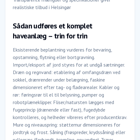
realistiske tilbud i Helsingør
Sådan udføres et komplet
haveanlæg – trin for trin
Eksisterende beplantning vurderes for bevaring,
opstamning, flytning eller bortgravning.
Import/eksport af jord styres for at undgå sætninger.
Dræn og regnvand: etablering af omfangsdræn ved
sokkel, drænrender under belægning, faskine
dimensioneret efter tag- og fladearealer. Kabler og
rør: føringsrør til el til belysning, pumper og
robotplæneklipper. Fliser/natursten lægges med
fugeprincip (drænende eller fast), fugedybde
kontrolleres, og helheder vibreres efter producentkrav.
Mure og niveauspring: støttemur dimensioneres for
jordtryk og frost. Såning (frøspreder, krydssåning) eller
rullegræs (forbandt, tromling, opvanding). Træer