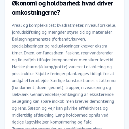
Økonomi og holdbarhed: hvad driver
omkostningerne?
Areal og kompleksitet: kvadratmeter, niveauforskelle,
jordudskiftning og mængder styrer tid og materialer.
Belægningsmønstre (forbandt/kurver),
specialskæringer og radiusløsninger kræver ekstra
timer. Dræn, omfangsdræn, faskine, regnvandsrender
og linjeafløb tilføjer komponenter men sikrer levetid.
Hække (barrod/klump/potte) varierer i etablering og
prisstruktur. Skjulte føringer planlægges tidligt for at
undgå efterarbejde. Særlige konstruktioner: støttemur
(fundament, dræn, geonet), trapper, niveauspring og
rækværk. Genanvendelse/omlægning af eksisterende
belægning kan spare indkøb men kræver demontering
og rens. Sæson og vejr kan påvirke effektivitet og
midlertidig afdækning. Lang holdbarhed opnås ved
rigtige lagtykkelser, komprimering og fald.
Transparente mængder og specifikationer giver