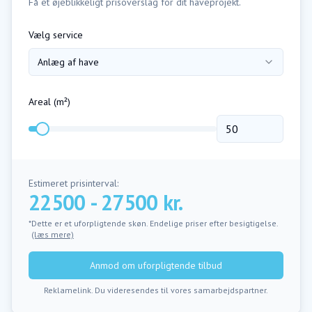
Få et øjeblikkeligt prisoverslag for dit haveprojekt.
Vælg service
Anlæg af have
Areal (m²)
Estimeret prisinterval:
22500 - 27500 kr.
*Dette er et uforpligtende skøn. Endelige priser efter besigtigelse.
(læs mere)
Anmod om uforpligtende tilbud
Reklamelink. Du videresendes til vores samarbejdspartner.