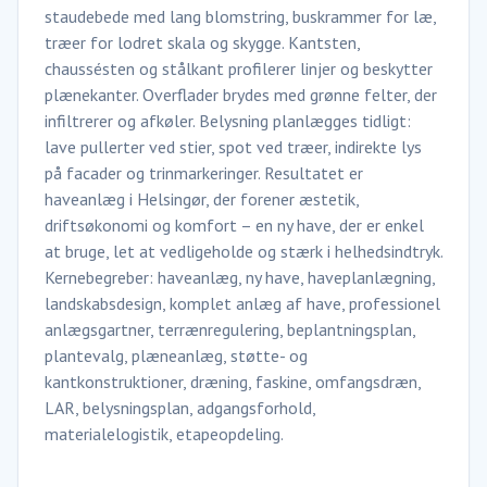
staudebede med lang blomstring, buskrammer for læ,
træer for lodret skala og skygge. Kantsten,
chaussésten og stålkant profilerer linjer og beskytter
plænekanter. Overflader brydes med grønne felter, der
infiltrerer og afkøler. Belysning planlægges tidligt:
lave pullerter ved stier, spot ved træer, indirekte lys
på facader og trinmarkeringer. Resultatet er
haveanlæg i Helsingør, der forener æstetik,
driftsøkonomi og komfort – en ny have, der er enkel
at bruge, let at vedligeholde og stærk i helhedsindtryk.
Kernebegreber: haveanlæg, ny have, haveplanlægning,
landskabsdesign, komplet anlæg af have, professionel
anlægsgartner, terrænregulering, beplantningsplan,
plantevalg, plæneanlæg, støtte- og
kantkonstruktioner, dræning, faskine, omfangsdræn,
LAR, belysningsplan, adgangsforhold,
materialelogistik, etapeopdeling.