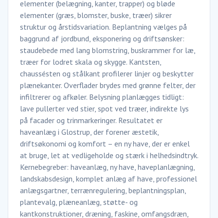
elementer (belægning, kanter, trapper) og bløde
elementer (græs, blomster, buske, træer) sikrer
struktur og årstidsvariation. Beplantning vælges på
baggrund af jordbund, eksponering og driftsønsker:
staudebede med lang blomstring, buskrammer for læ,
træer for lodret skala og skygge. Kantsten,
chaussésten og stålkant profilerer linjer og beskytter
plænekanter. Overflader brydes med grønne felter, der
infiltrerer og afkøler. Belysning planlægges tidligt:
lave pullerter ved stier, spot ved træer, indirekte lys
på facader og trinmarkeringer. Resultatet er
haveanlæg i Glostrup, der forener æstetik,
driftsøkonomi og komfort – en ny have, der er enkel
at bruge, let at vedligeholde og stærk i helhedsindtryk.
Kernebegreber: haveanlæg, ny have, haveplanlægning,
landskabsdesign, komplet anlæg af have, professionel
anlægsgartner, terrænregulering, beplantningsplan,
plantevalg, plæneanlæg, støtte- og
kantkonstruktioner, dræning, faskine, omfangsdræn,