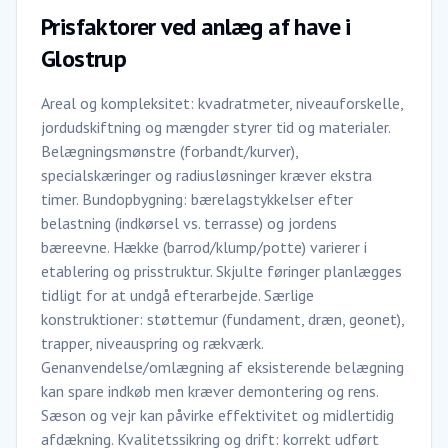
Prisfaktorer ved anlæg af have i
Glostrup
Areal og kompleksitet: kvadratmeter, niveauforskelle,
jordudskiftning og mængder styrer tid og materialer.
Belægningsmønstre (forbandt/kurver),
specialskæringer og radiusløsninger kræver ekstra
timer. Bundopbygning: bærelagstykkelser efter
belastning (indkørsel vs. terrasse) og jordens
bæreevne. Hække (barrod/klump/potte) varierer i
etablering og prisstruktur. Skjulte føringer planlægges
tidligt for at undgå efterarbejde. Særlige
konstruktioner: støttemur (fundament, dræn, geonet),
trapper, niveauspring og rækværk.
Genanvendelse/omlægning af eksisterende belægning
kan spare indkøb men kræver demontering og rens.
Sæson og vejr kan påvirke effektivitet og midlertidig
afdækning. Kvalitetssikring og drift: korrekt udført