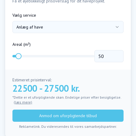
Få et øjeblikkeligt prisoverslag for dit haveprojekt.
Vælg service
Anlæg af have
Areal (m²)
Estimeret prisinterval:
22500 - 27500 kr.
*Dette er et uforpligtende skøn. Endelige priser efter besigtigelse.
(læs mere)
Anmod om uforpligtende tilbud
Reklamelink. Du videresendes til vores samarbejdspartner.