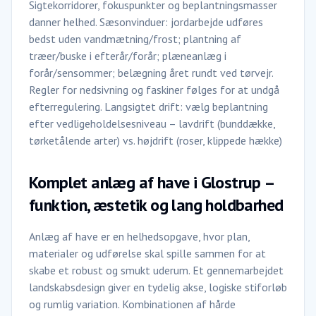
Sigtekorridorer, fokuspunkter og beplantningsmasser
danner helhed. Sæsonvinduer: jordarbejde udføres
bedst uden vandmætning/frost; plantning af
træer/buske i efterår/forår; plæneanlæg i
forår/sensommer; belægning året rundt ved tørvejr.
Regler for nedsivning og faskiner følges for at undgå
efterregulering. Langsigtet drift: vælg beplantning
efter vedligeholdelsesniveau – lavdrift (bunddække,
tørketålende arter) vs. højdrift (roser, klippede hække)
Komplet anlæg af have i Glostrup –
funktion, æstetik og lang holdbarhed
Anlæg af have er en helhedsopgave, hvor plan,
materialer og udførelse skal spille sammen for at
skabe et robust og smukt uderum. Et gennemarbejdet
landskabsdesign giver en tydelig akse, logiske stiforløb
og rumlig variation. Kombinationen af hårde