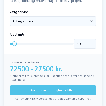
Få et øjeblikkeligt prisoverslag for dit haveprojekt.
Vælg service
Anlæg af have
Areal (m²)
Estimeret prisinterval:
22500 - 27500 kr.
*Dette er et uforpligtende skøn. Endelige priser efter besigtigelse.
(læs mere)
Anmod om uforpligtende tilbud
Reklamelink. Du videresendes til vores samarbejdspartner.