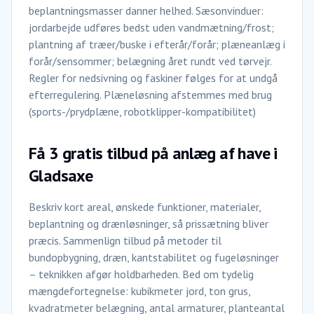
beplantningsmasser danner helhed. Sæsonvinduer:
jordarbejde udføres bedst uden vandmætning/frost;
plantning af træer/buske i efterår/forår; plæneanlæg i
forår/sensommer; belægning året rundt ved tørvejr.
Regler for nedsivning og faskiner følges for at undgå
efterregulering. Plæneløsning afstemmes med brug
(sports-/prydplæne, robotklipper-kompatibilitet)
Få 3 gratis tilbud på anlæg af have i
Gladsaxe
Beskriv kort areal, ønskede funktioner, materialer,
beplantning og drænløsninger, så prissætning bliver
præcis. Sammenlign tilbud på metoder til
bundopbygning, dræn, kantstabilitet og fugeløsninger
– teknikken afgør holdbarheden. Bed om tydelig
mængdefortegnelse: kubikmeter jord, ton grus,
kvadratmeter belægning, antal armaturer, planteantal