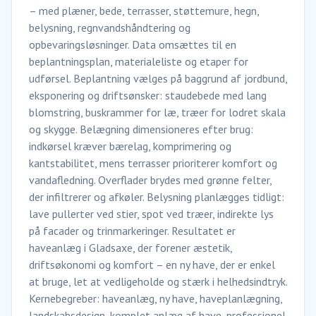
– med plæner, bede, terrasser, støttemure, hegn,
belysning, regnvandshåndtering og
opbevaringsløsninger. Data omsættes til en
beplantningsplan, materialeliste og etaper for
udførsel. Beplantning vælges på baggrund af jordbund,
eksponering og driftsønsker: staudebede med lang
blomstring, buskrammer for læ, træer for lodret skala
og skygge. Belægning dimensioneres efter brug:
indkørsel kræver bærelag, komprimering og
kantstabilitet, mens terrasser prioriterer komfort og
vandafledning. Overflader brydes med grønne felter,
der infiltrerer og afkøler. Belysning planlægges tidligt:
lave pullerter ved stier, spot ved træer, indirekte lys
på facader og trinmarkeringer. Resultatet er
haveanlæg i Gladsaxe, der forener æstetik,
driftsøkonomi og komfort – en ny have, der er enkel
at bruge, let at vedligeholde og stærk i helhedsindtryk.
Kernebegreber: haveanlæg, ny have, haveplanlægning,
landskabsdesign, komplet anlæg af have, professionel